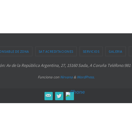
ONSABLE DE ZONA
SAT ACREDITACIONES
SERVICIOS
GALERIA
ón: Av de la República Argentina, 27, 15160 Sada, A Coruña Teléfono:981 
Funciona con
Nirvana
&
WordPress.